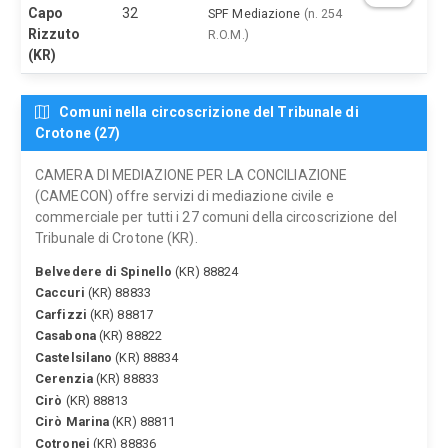
Capo
32
SPF Mediazione
(n. 254
Rizzuto
R.O.M.)
(KR)
Comuni nella circoscrizione del Tribunale di
Crotone (27)
CAMERA DI MEDIAZIONE PER LA CONCILIAZIONE
(CAMECON) offre servizi di mediazione civile e
commerciale per tutti i 27 comuni della circoscrizione del
Tribunale di Crotone (KR).
Belvedere di Spinello
(KR) 88824
Caccuri
(KR) 88833
Carfizzi
(KR) 88817
Casabona
(KR) 88822
Castelsilano
(KR) 88834
Cerenzia
(KR) 88833
Cirò
(KR) 88813
Cirò Marina
(KR) 88811
Cotronei
(KR) 88836