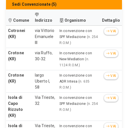
Sedi Convenzionate (5)
Comune
Indirizzo
Organismo
Dettaglio
Cotronei
via Vittorio
In convenzione con
VAI
(KR)
Emanuele
SPF Mediazione
(n. 254
III
R.O.M.)
Crotone
via Ruffo,
In convenzione con
VAI
(KR)
30-32
New Mediation
(n.
1124 R.O.M.)
Crotone
largo
In convenzione con
VAI
(KR)
Uberto I,
ADR Intesa
(n. 635
58
R.O.M.)
Isola di
Via Trieste,
In convenzione con
VAI
Capo
32
SPF Mediazione
(n. 254
Rizzuto
R.O.M.)
(KR)
Isola di
Via Trieste,
In convenzione con
VAI