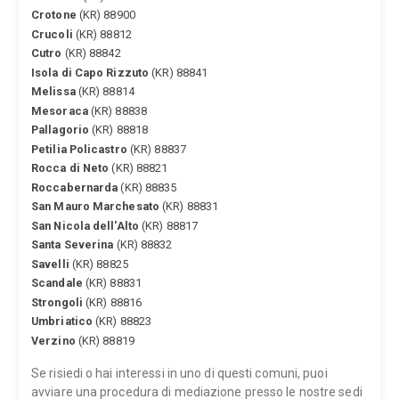
Crotone
(KR) 88900
Crucoli
(KR) 88812
Cutro
(KR) 88842
Isola di Capo Rizzuto
(KR) 88841
Melissa
(KR) 88814
Mesoraca
(KR) 88838
Pallagorio
(KR) 88818
Petilia Policastro
(KR) 88837
Rocca di Neto
(KR) 88821
Roccabernarda
(KR) 88835
San Mauro Marchesato
(KR) 88831
San Nicola dell'Alto
(KR) 88817
Santa Severina
(KR) 88832
Savelli
(KR) 88825
Scandale
(KR) 88831
Strongoli
(KR) 88816
Umbriatico
(KR) 88823
Verzino
(KR) 88819
Se risiedi o hai interessi in uno di questi comuni, puoi
avviare una procedura di mediazione presso le nostre sedi