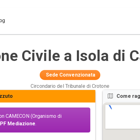
log
e Civile a Isola di 
Sede Convenzionata
Circondario del Tribunale di Crotone
izzuto
Come rag
con CAMECON (Organismo di
PF Mediazione
.