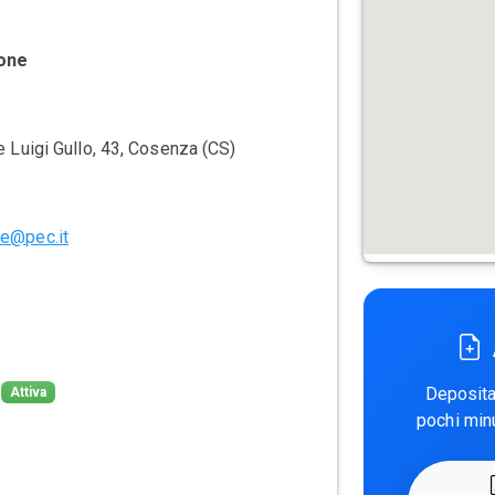
one
e Luigi Gullo, 43, Cosenza (CS)
e@pec.it
Deposita 
Attiva
pochi min