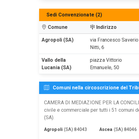
Sedi Convenzionate (2)
Comune
Indirizzo
Agropoli (SA)
via Francesco Saverio
Nitti, 6
Vallo della
piazza Vittorio
Lucania (SA)
Emanuele, 50
Comuni nella circoscrizione del Tribu
CAMERA DI MEDIAZIONE PER LA CONCILIAZ
civile e commerciale per tutti i 51 comuni d
(SA).
Agropoli
(SA) 84043
Ascea
(SA) 84046