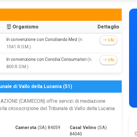
Organismo
Dettaglio
In convenzione con Conciliando Med
(n.
VAI
1041 R.O.M.)
In convenzione con Concilia Consumatori
(n.
VAI
800 R.O.M.)
nale di Vallo della Lucania (51)
IONE (CAMECON) offre servizi di mediazione
ella circoscrizione del Tribunale di Vallo della Lucania
Camerota
(SA) 84059
Casal Velino
(SA)
C
84040