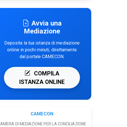
Avvia una
Mediazione
Deposita la tua istanza di mediazione
online in pochi minuti, direttamente
dal portale CAMECON.
COMPILA
ISTANZA ONLINE
CAMECON
AMERA DI MEDIAZIONE PER LA CONCILIAZIONE