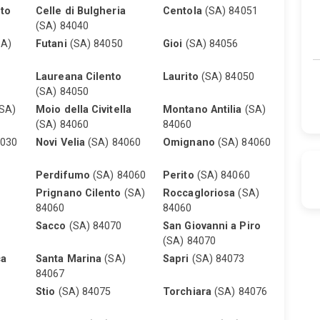
to
Celle di Bulgheria
Centola
(SA) 84051
(SA) 84040
A)
Futani
(SA) 84050
Gioi
(SA) 84056
Laureana Cilento
Laurito
(SA) 84050
(SA) 84050
SA)
Moio della Civitella
Montano Antilia
(SA)
(SA) 84060
84060
4030
Novi Velia
(SA) 84060
Omignano
(SA) 84060
Perdifumo
(SA) 84060
Perito
(SA) 84060
Prignano Cilento
(SA)
Roccagloriosa
(SA)
84060
84060
Sacco
(SA) 84070
San Giovanni a Piro
(SA) 84070
ca
Santa Marina
(SA)
Sapri
(SA) 84073
84067
Stio
(SA) 84075
Torchiara
(SA) 84076