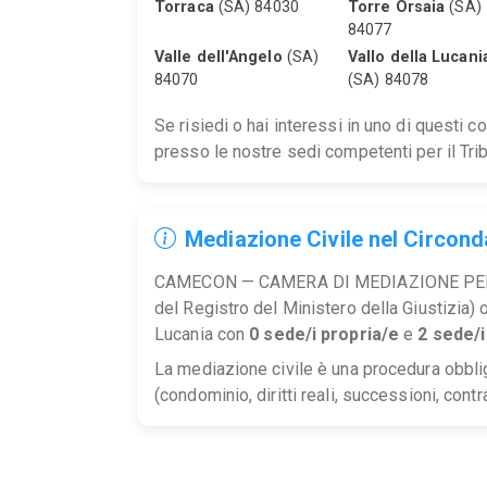
Torraca
(SA) 84030
Torre Orsaia
(SA)
84077
Valle dell'Angelo
(SA)
Vallo della Lucani
84070
(SA) 84078
Se risiedi o hai interessi in uno di questi 
presso le nostre sedi competenti per il Trib
Mediazione Civile nel Circonda
CAMECON — CAMERA DI MEDIAZIONE PER 
del Registro del Ministero della Giustizia) o
Lucania con
0 sede/i propria/e
e
2 sede/
La mediazione civile è una procedura obblig
(condominio, diritti reali, successioni, contra