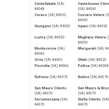
Castellabate
(SA)
Castelnuovo Cilen
84048
(SA) 84040
Ceraso
(SA) 84052
Cuccaro Vetere
(S
84050
Giungano
(SA) 84050
Ispani
(SA) 84050
Lustra
(SA) 84050
Magliano Vetere
(
84050
Montecorice
(SA)
Morigerati
(SA) 8
84060
Orria
(SA) 84060
Ottati
(SA) 84020
Pisciotta
(SA) 84066
Pollica
(SA) 84068
Rofrano
(SA) 84070
Rutino
(SA) 84070
San Mauro Cilento
San Mauro la Bru
(SA) 84070
(SA) 84070
Serramezzana
(SA)
Stella Cilento
(SA)
84070
84070