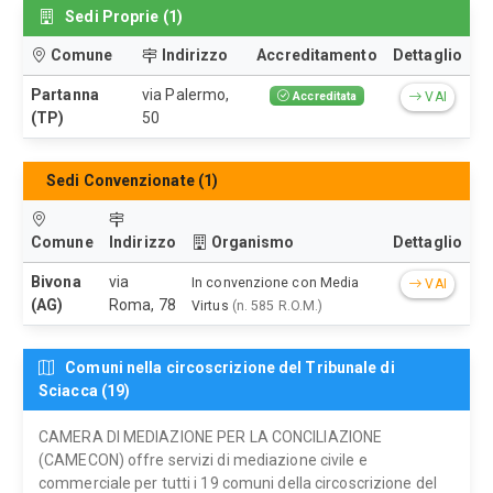
Sedi Proprie (1)
Comune
Indirizzo
Accreditamento
Dettaglio
Partanna
via Palermo,
Accreditata
VAI
(TP)
50
Sedi Convenzionate (1)
Comune
Indirizzo
Organismo
Dettaglio
Bivona
via
In convenzione con Media
VAI
(AG)
Roma, 78
Virtus
(n. 585 R.O.M.)
Comuni nella circoscrizione del Tribunale di
Sciacca (19)
CAMERA DI MEDIAZIONE PER LA CONCILIAZIONE
(CAMECON) offre servizi di mediazione civile e
commerciale per tutti i 19 comuni della circoscrizione del