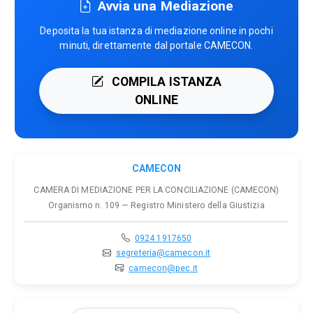
Avvia una Mediazione
Deposita la tua istanza di mediazione online in pochi
minuti, direttamente dal portale CAMECON.
COMPILA ISTANZA
ONLINE
CAMECON
CAMERA DI MEDIAZIONE PER LA CONCILIAZIONE (CAMECON)
Organismo n. 109 — Registro Ministero della Giustizia
0924 1917650
segreteria@camecon.it
camecon@pec.it