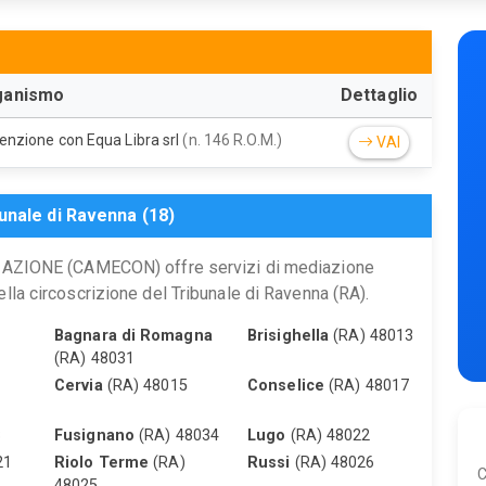
ganismo
Dettaglio
enzione con Equa Libra srl
(n. 146 R.O.M.)
VAI
unale di Ravenna (18)
IONE (CAMECON) offre servizi di mediazione
ella circoscrizione del Tribunale di Ravenna (RA).
Bagnara di Romagna
Brisighella
(RA) 48013
(RA) 48031
Cervia
(RA) 48015
Conselice
(RA) 48017
8
Fusignano
(RA) 48034
Lugo
(RA) 48022
21
Riolo Terme
(RA)
Russi
(RA) 48026
C
48025