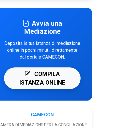
Avvia una
Mediazione
Deposita la tua istanza di mediazione
online in pochi minuti, direttamente
dal portale CAMECON.
COMPILA
ISTANZA ONLINE
CAMECON
AMERA DI MEDIAZIONE PER LA CONCILIAZIONE