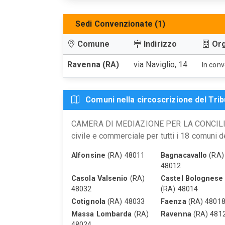
Sedi Convenzionate (1)
Comune
Indirizzo
Or
Ravenna (RA)
via Naviglio, 14
In conv
Comuni nella circoscrizione del Trib
CAMERA DI MEDIAZIONE PER LA CONCILIAZ
civile e commerciale per tutti i 18 comuni d
Alfonsine
(RA) 48011
Bagnacavallo
(RA)
48012
Casola Valsenio
(RA)
Castel Bolognese
48032
(RA) 48014
Cotignola
(RA) 48033
Faenza
(RA) 4801
Massa Lombarda
(RA)
Ravenna
(RA) 481
48024