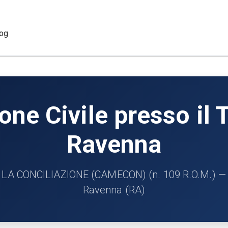
log
ne Civile presso il T
Ravenna
 CONCILIAZIONE (CAMECON) (n. 109 R.O.M.) — Cir
Ravenna (RA)