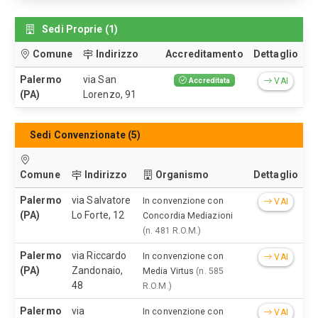
Sedi Proprie (1)
Comune
Indirizzo
Accreditamento
Dettaglio
Palermo
via San
Accreditata
VAI
(PA)
Lorenzo, 91
Sedi Convenzionate (5)
Comune
Indirizzo
Organismo
Dettaglio
Palermo
via Salvatore
In convenzione con
VAI
(PA)
Lo Forte, 12
Concordia Mediazioni
(n. 481 R.O.M.)
Palermo
via Riccardo
In convenzione con
VAI
(PA)
Zandonaio,
Media Virtus
(n. 585
48
R.O.M.)
Palermo
via
In convenzione con
VAI