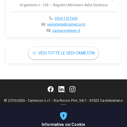
Organismo n. 109 — Registro Ministero della Giustizia
0924 1917650
segreteria@camecon.it
camecon@pec.it
VEDI TUTTE LE SEDI CAMECON
© 2010-2026 - Camecon s.r.l. - Via Rocco Pirri, 34/1 - 91022 Castelvetrano
(TP)
Codice fiscale: 90017090813 - P.IVA: 02392910812 - Cod. Destinatario:
KRRH6B9 - Tel. 0924 1917650 - Fax 0924 1916950 - Email:
segreteria@camecon.it
- PEC:
camecon@pec.it
Informativa sui Cookie