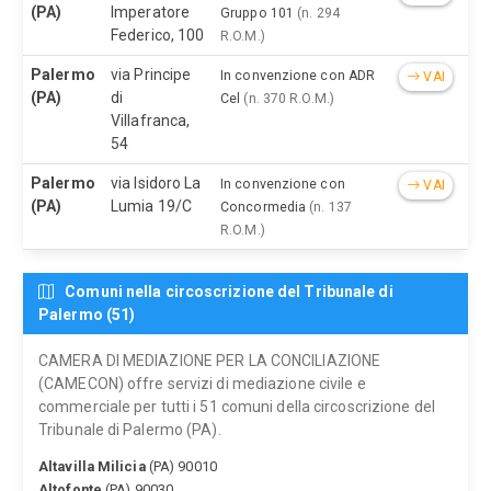
(PA)
Imperatore
Gruppo 101
(n. 294
Federico, 100
R.O.M.)
Palermo
via Principe
In convenzione con ADR
VAI
(PA)
di
Cel
(n. 370 R.O.M.)
Villafranca,
54
Palermo
via Isidoro La
In convenzione con
VAI
(PA)
Lumia 19/C
Concormedia
(n. 137
R.O.M.)
Comuni nella circoscrizione del Tribunale di
Palermo (51)
CAMERA DI MEDIAZIONE PER LA CONCILIAZIONE
(CAMECON) offre servizi di mediazione civile e
commerciale per tutti i 51 comuni della circoscrizione del
Tribunale di Palermo (PA).
Altavilla Milicia
(PA) 90010
Altofonte
(PA) 90030