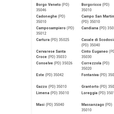
Borgo Veneto
(PD)
Borgoricco
(PD)
35046
35010
Cadoneghe
(PD)
Campo San Marti
35010
(PD) 35010
Camposampiero
(PD)
Candiana
(PD) 350
35012
Cartura
(PD) 35025
Casale di Scodosi
(PD) 35040
Cervarese Santa
Cinto Euganeo
(P
Croce
(PD) 35030
35030
Conselve
(PD) 35026
Correzzola
(PD)
35020
Este
(PD) 35042
Fontaniva
(PD) 35
Gazzo
(PD) 35010
Grantorto
(PD) 35
Limena
(PD) 35010
Loreggia
(PD) 350
Masi
(PD) 35040
Massanzago
(PD)
35010