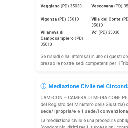
Veggiano
(PD) 35030
Vescovana
(PD) 3
Vigonza
(PD) 35010
Villa del Conte
(PD
35010
Villanova di
Vo'
(PD) 35030
Camposampiero
(PD)
35010
Se risiedi o hai interessi in uno di questi 
presso le nostre sedi competenti per il Tri
Mediazione Civile nel Circond
CAMECON — CAMERA DI MEDIAZIONE PER 
del Registro del Ministero della Giustizia)
sede/i propria/e
e
1 sede/i convenziona
La mediazione civile è una procedura obblig
(condominio, diritti reali, successioni, contra