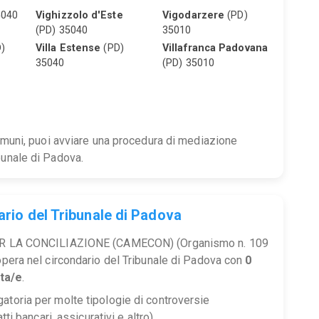
5040
Vighizzolo d'Este
Vigodarzere
(PD)
(PD) 35040
35010
)
Villa Estense
(PD)
Villafranca Padovana
35040
(PD) 35010
comuni, puoi avviare una procedura di mediazione
bunale di Padova.
ario del Tribunale di Padova
LA CONCILIAZIONE (CAMECON) (Organismo n. 109
 opera nel circondario del Tribunale di Padova con
0
ta/e
.
atoria per molte tipologie di controversie
tti bancari, assicurativi e altro).