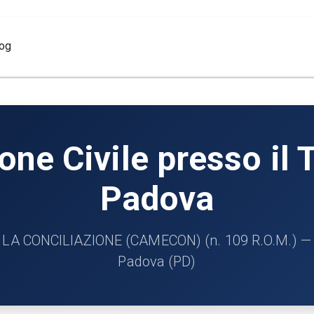
log
ne Civile presso il T
Padova
 CONCILIAZIONE (CAMECON) (n. 109 R.O.M.) — Cir
Padova (PD)