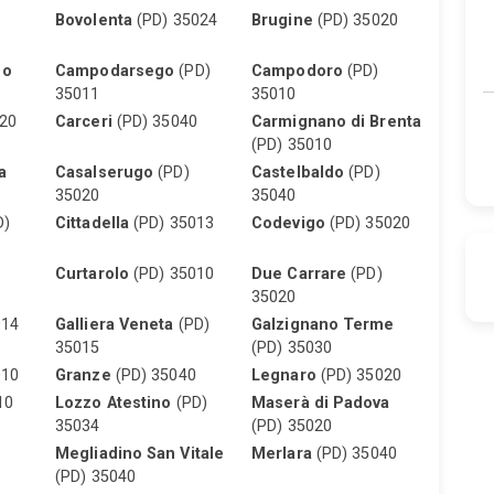
Bovolenta
(PD) 35024
Brugine
(PD) 35020
no
Campodarsego
(PD)
Campodoro
(PD)
35011
35010
20
Carceri
(PD) 35040
Carmignano di Brenta
(PD) 35010
a
Casalserugo
(PD)
Castelbaldo
(PD)
35020
35040
D)
Cittadella
(PD) 35013
Codevigo
(PD) 35020
Curtarolo
(PD) 35010
Due Carrare
(PD)
35020
014
Galliera Veneta
(PD)
Galzignano Terme
35015
(PD) 35030
010
Granze
(PD) 35040
Legnaro
(PD) 35020
10
Lozzo Atestino
(PD)
Maserà di Padova
35034
(PD) 35020
Megliadino San Vitale
Merlara
(PD) 35040
(PD) 35040