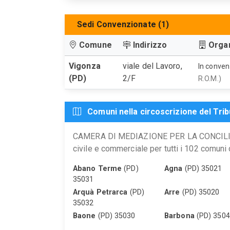
Sedi Convenzionate (1)
Comune
Indirizzo
Orga
Vigonza
viale del Lavoro,
In conve
(PD)
2/F
R.O.M.)
Comuni nella circoscrizione del Trib
CAMERA DI MEDIAZIONE PER LA CONCILIAZ
civile e commerciale per tutti i 102 comuni 
Abano Terme
(PD)
Agna
(PD) 35021
35031
Arquà Petrarca
(PD)
Arre
(PD) 35020
35032
Baone
(PD) 35030
Barbona
(PD) 350