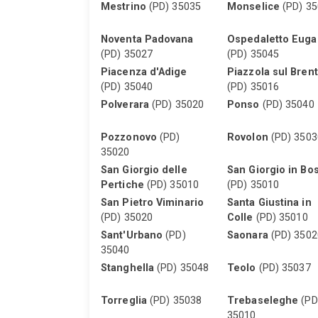
Mestrino
(PD) 35035
Monselice
(PD) 35
Noventa Padovana
Ospedaletto Eug
(PD) 35027
(PD) 35045
Piacenza d'Adige
Piazzola sul Bren
(PD) 35040
(PD) 35016
Polverara
(PD) 35020
Ponso
(PD) 35040
Pozzonovo
(PD)
Rovolon
(PD) 3503
35020
San Giorgio delle
San Giorgio in Bo
Pertiche
(PD) 35010
(PD) 35010
San Pietro Viminario
Santa Giustina in
(PD) 35020
Colle
(PD) 35010
Sant'Urbano
(PD)
Saonara
(PD) 3502
35040
Stanghella
(PD) 35048
Teolo
(PD) 35037
Torreglia
(PD) 35038
Trebaseleghe
(PD
35010