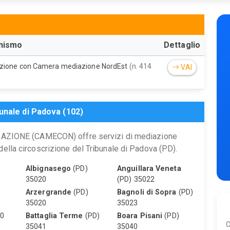
nismo
Dettaglio
nzione con Camera mediazione NordEst
(n. 414
VAI
unale di Padova (102)
IONE (CAMECON) offre servizi di mediazione
della circoscrizione del Tribunale di Padova (PD).
Albignasego
(PD)
Anguillara Veneta
35020
(PD) 35022
Arzergrande
(PD)
Bagnoli di Sopra
(PD)
35020
35023
40
Battaglia Terme
(PD)
Boara Pisani
(PD)
C
35041
35040