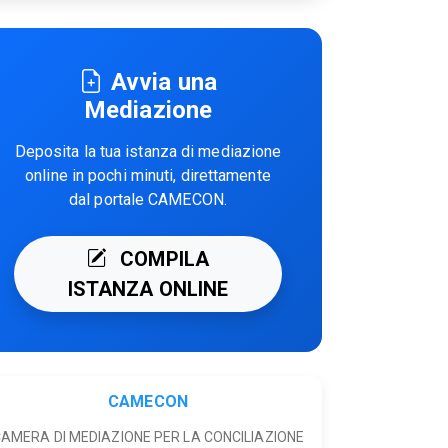
Avvia una
Mediazione
Deposita la tua istanza di mediazione
online in pochi minuti, direttamente
dal portale CAMECON.
COMPILA
ISTANZA ONLINE
CAMECON
AMERA DI MEDIAZIONE PER LA CONCILIAZIONE