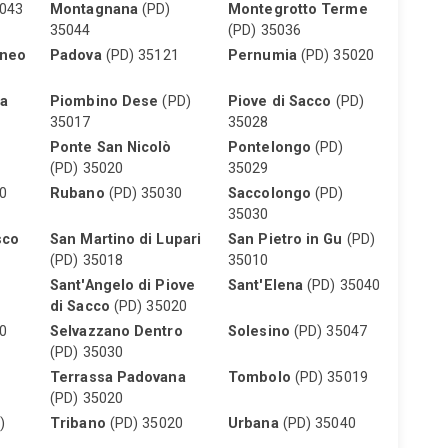
043
Montagnana
(PD)
Montegrotto Terme
35044
(PD) 35036
aneo
Padova
(PD) 35121
Pernumia
(PD) 35020
ta
Piombino Dese
(PD)
Piove di Sacco
(PD)
35017
35028
Ponte San Nicolò
Pontelongo
(PD)
(PD) 35020
35029
0
Rubano
(PD) 35030
Saccolongo
(PD)
35030
sco
San Martino di Lupari
San Pietro in Gu
(PD)
(PD) 35018
35010
Sant'Angelo di Piove
Sant'Elena
(PD) 35040
di Sacco
(PD) 35020
0
Selvazzano Dentro
Solesino
(PD) 35047
(PD) 35030
Terrassa Padovana
Tombolo
(PD) 35019
(PD) 35020
)
Tribano
(PD) 35020
Urbana
(PD) 35040