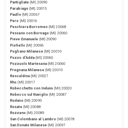
Pantigliate
(MI) 20090
Parabiago
(MI) 20015
Paullo
(MI) 20067
Pero
(MI) 20016
Peschiera Borromeo
(MI) 20068
Pessano con Bornago
(MI) 20060
Pieve Emanuele
(MI) 20090
Pioltello
(MI) 20096
Pogliano Milanese
(MI) 20010
Pozzo d'Adda
(MI) 20060
Pozzuolo Martesana
(MI) 20060
Pregnana Milanese
(MI) 20010
Rescaldina
(MI) 20027
Rho
(MI) 20017
Robecchetto con Induno
(MI) 20020
Robecco sul Naviglio
(MI) 20087
Rodano
(MI) 20090
Rosate
(MI) 20088
Rozzano
(MI) 20089
San Colombano al Lambro
(MI) 20078
San Donato Milanese
(MI) 20097