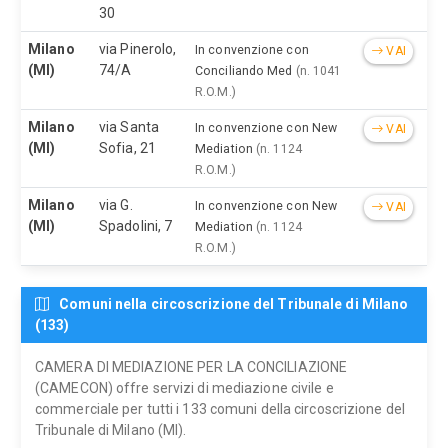
30
Milano
via Pinerolo,
In convenzione con
VAI
(MI)
74/A
Conciliando Med
(n. 1041
R.O.M.)
Milano
via Santa
In convenzione con New
VAI
(MI)
Sofia, 21
Mediation
(n. 1124
R.O.M.)
Milano
via G.
In convenzione con New
VAI
(MI)
Spadolini, 7
Mediation
(n. 1124
R.O.M.)
Comuni nella circoscrizione del Tribunale di Milano
(133)
CAMERA DI MEDIAZIONE PER LA CONCILIAZIONE
(CAMECON) offre servizi di mediazione civile e
commerciale per tutti i 133 comuni della circoscrizione del
Tribunale di Milano (MI).