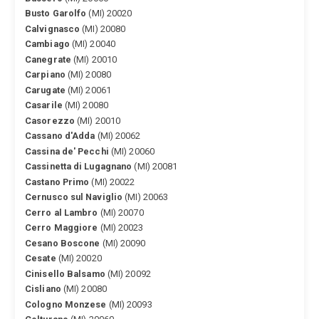
Busto Garolfo
(MI) 20020
Calvignasco
(MI) 20080
Cambiago
(MI) 20040
Canegrate
(MI) 20010
Carpiano
(MI) 20080
Carugate
(MI) 20061
Casarile
(MI) 20080
Casorezzo
(MI) 20010
Cassano d'Adda
(MI) 20062
Cassina de' Pecchi
(MI) 20060
Cassinetta di Lugagnano
(MI) 20081
Castano Primo
(MI) 20022
Cernusco sul Naviglio
(MI) 20063
Cerro al Lambro
(MI) 20070
Cerro Maggiore
(MI) 20023
Cesano Boscone
(MI) 20090
Cesate
(MI) 20020
Cinisello Balsamo
(MI) 20092
Cisliano
(MI) 20080
Cologno Monzese
(MI) 20093