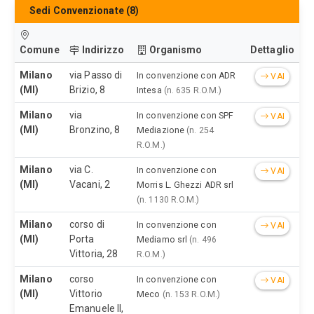
Sedi Convenzionate (8)
Comune
Indirizzo
Organismo
Dettaglio
Milano
via Passo di
In convenzione con ADR
VAI
(MI)
Brizio, 8
Intesa
(n. 635 R.O.M.)
Milano
via
In convenzione con SPF
VAI
(MI)
Bronzino, 8
Mediazione
(n. 254
R.O.M.)
Milano
via C.
In convenzione con
VAI
(MI)
Vacani, 2
Morris L. Ghezzi ADR srl
(n. 1130 R.O.M.)
Milano
corso di
In convenzione con
VAI
(MI)
Porta
Mediamo srl
(n. 496
Vittoria, 28
R.O.M.)
Milano
corso
In convenzione con
VAI
(MI)
Vittorio
Meco
(n. 153 R.O.M.)
Emanuele II,