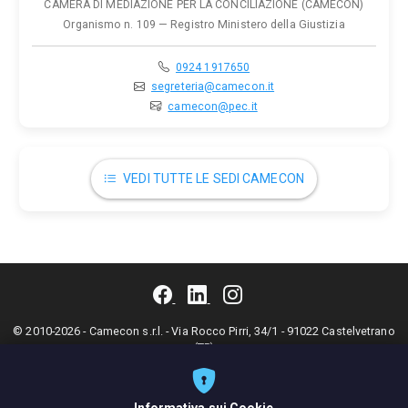
CAMERA DI MEDIAZIONE PER LA CONCILIAZIONE (CAMECON)
Organismo n. 109 — Registro Ministero della Giustizia
0924 1917650
segreteria@camecon.it
camecon@pec.it
VEDI TUTTE LE SEDI CAMECON
© 2010-2026 - Camecon s.r.l. - Via Rocco Pirri, 34/1 - 91022 Castelvetrano
(TP)
Codice fiscale: 90017090813 - P.IVA: 02392910812 - Cod. Destinatario:
KRRH6B9 - Tel. 0924 1917650 - Fax 0924 1916950 - Email:
segreteria@camecon.it
- PEC:
camecon@pec.it