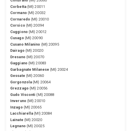
Colturano
(MI) 20060
Corbetta
(MI) 20011
Cormano
(MI) 20032
Cornaredo
(MI) 20010
Corsico
(MI) 20094
Cuggiono
(MI) 20012
Cusago
(MI) 20090
Cusano Milanino
(MI) 20095
Dairago
(MI) 20020
Dresano
(MI) 20070
Gaggiano
(MI) 20083
Garbagnate Milanese
(MI) 20024
Gessate
(MI) 20060
Gorgonzola
(MI) 20064
Grezzago
(MI) 20056
Gudo Visconti
(MI) 20088
Inveruno
(MI) 20010
Inzago
(MI) 20065
Lacchiarella
(MI) 20084
Lainate
(MI) 20020
Legnano
(MI) 20025