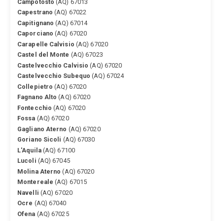
Campotosto
(AQ) 67013
Capestrano
(AQ) 67022
Capitignano
(AQ) 67014
Caporciano
(AQ) 67020
Carapelle Calvisio
(AQ) 67020
Castel del Monte
(AQ) 67023
Castelvecchio Calvisio
(AQ) 67020
Castelvecchio Subequo
(AQ) 67024
Collepietro
(AQ) 67020
Fagnano Alto
(AQ) 67020
Fontecchio
(AQ) 67020
Fossa
(AQ) 67020
Gagliano Aterno
(AQ) 67020
Goriano Sicoli
(AQ) 67030
L'Aquila
(AQ) 67100
Lucoli
(AQ) 67045
Molina Aterno
(AQ) 67020
Montereale
(AQ) 67015
Navelli
(AQ) 67020
Ocre
(AQ) 67040
Ofena
(AQ) 67025