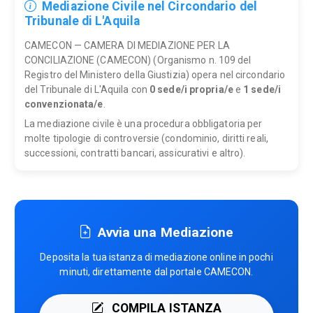
Mediazione Civile nel Circondario del
Tribunale di L'Aquila
CAMECON — CAMERA DI MEDIAZIONE PER LA
CONCILIAZIONE (CAMECON) (Organismo n. 109 del
Registro del Ministero della Giustizia) opera nel circondario
del Tribunale di L'Aquila con
0 sede/i propria/e
e
1 sede/i
convenzionata/e
.
La mediazione civile è una procedura obbligatoria per
molte tipologie di controversie (condominio, diritti reali,
successioni, contratti bancari, assicurativi e altro).
Avvia una Mediazione
Deposita la tua istanza di mediazione online in pochi
minuti, direttamente dal portale CAMECON.
COMPILA ISTANZA