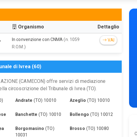
Organismo
Dettaglio
,
In convenzione con CNMA
(n. 1059
VAI
R.O.M.)
nale di Ivrea (60)
IONE (CAMECON) offre servizi di mediazione
lla circoscrizione del Tribunale di Ivrea (TO).
O)
Andrate
(TO) 10010
Azeglio
(TO) 10010
ese
Banchette
(TO) 10010
Bollengo
(TO) 10012
ea
Borgomasino
(TO)
Brosso
(TO) 10080
C
10031