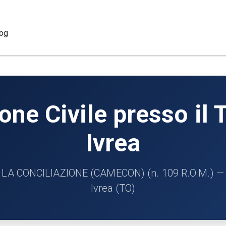
log
ne Civile presso il T
Ivrea
 CONCILIAZIONE (CAMECON) (n. 109 R.O.M.) — Cir
Ivrea (TO)