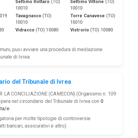
Settimo Rottaro
(TO)
Settimo Vittone
(TO)
10010
10010
019
Tavagnasco
(TO)
Torre Canavese
(TO)
10010
10010
30
Vidracco
(TO) 10080
Vistrorio
(TO) 10080
comuni, puoi avviare una procedura di mediazione
unale di Ivrea.
rio del Tribunale di Ivrea
LA CONCILIAZIONE (CAMECON) (Organismo n. 109
opera nel circondario del Tribunale di Ivrea con
0
ta/e
.
atoria per molte tipologie di controversie
tti bancari, assicurativi e altro).