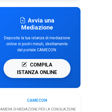
Avvia una
Mediazione
Deposita la tua istanza di mediazione
online in pochi minuti, direttamente
dal portale CAMECON.
COMPILA
ISTANZA ONLINE
CAMECON
AMERA DI MEDIAZIONE PER LA CONCILIAZIONE