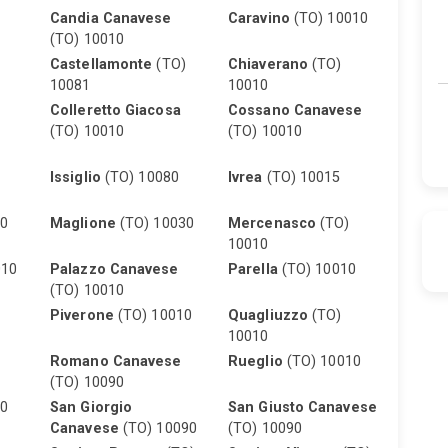
Candia Canavese
Caravino
(TO) 10010
(TO) 10010
Castellamonte
(TO)
Chiaverano
(TO)
10081
10010
Colleretto Giacosa
Cossano Canavese
(TO) 10010
(TO) 10010
Issiglio
(TO) 10080
Ivrea
(TO) 10015
10
Maglione
(TO) 10030
Mercenasco
(TO)
10010
010
Palazzo Canavese
Parella
(TO) 10010
(TO) 10010
Piverone
(TO) 10010
Quagliuzzo
(TO)
10010
Romano Canavese
Rueglio
(TO) 10010
(TO) 10090
0
San Giorgio
San Giusto Canavese
Canavese
(TO) 10090
(TO) 10090