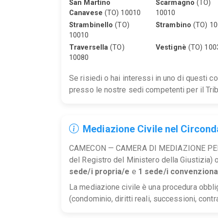
San Martino
Scarmagno
(TO)
Canavese
(TO) 10010
10010
Strambinello
(TO)
Strambino
(TO) 10
10010
Traversella
(TO)
Vestignè
(TO) 100
10080
Se risiedi o hai interessi in uno di questi 
presso le nostre sedi competenti per il Trib
Mediazione Civile nel Circonda
CAMECON — CAMERA DI MEDIAZIONE PER 
del Registro del Ministero della Giustizia) 
sede/i propria/e
e
1 sede/i convenziona
La mediazione civile è una procedura obblig
(condominio, diritti reali, successioni, contra