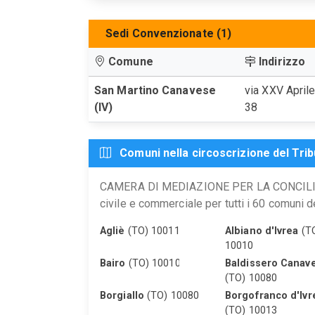
Sedi Convenzionate (1)
Comune
Indirizzo
San Martino Canavese
via XXV Aprile
(IV)
38
Comuni nella circoscrizione del Tribu
CAMERA DI MEDIAZIONE PER LA CONCILIAZ
civile e commerciale per tutti i 60 comuni de
Agliè
(TO) 10011
Albiano d'Ivrea
(T
10010
Bairo
(TO) 10010
Baldissero Canav
(TO) 10080
Borgiallo
(TO) 10080
Borgofranco d'Ivr
(TO) 10013