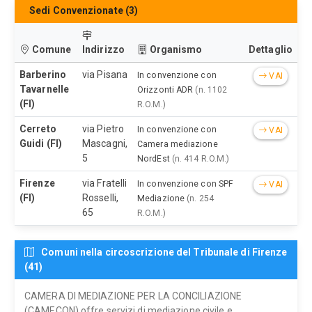
Sedi Convenzionate (3)
Comune
Indirizzo
Organismo
Dettaglio
Barberino
via Pisana
In convenzione con
VAI
Tavarnelle
Orizzonti ADR
(n. 1102
(FI)
R.O.M.)
Cerreto
via Pietro
In convenzione con
VAI
Guidi (FI)
Mascagni,
Camera mediazione
5
NordEst
(n. 414 R.O.M.)
Firenze
via Fratelli
In convenzione con SPF
VAI
(FI)
Rosselli,
Mediazione
(n. 254
65
R.O.M.)
Comuni nella circoscrizione del Tribunale di Firenze
(41)
CAMERA DI MEDIAZIONE PER LA CONCILIAZIONE
(CAMECON) offre servizi di mediazione civile e