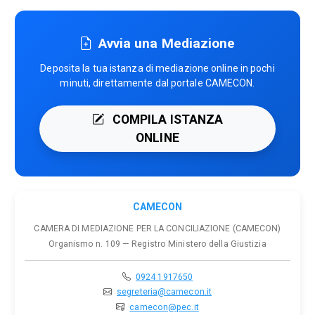
Avvia una Mediazione
Deposita la tua istanza di mediazione online in pochi
minuti, direttamente dal portale CAMECON.
COMPILA ISTANZA
ONLINE
CAMECON
CAMERA DI MEDIAZIONE PER LA CONCILIAZIONE (CAMECON)
Organismo n. 109 — Registro Ministero della Giustizia
0924 1917650
segreteria@camecon.it
camecon@pec.it