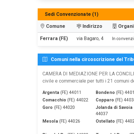
Sedi Convenzionate (1)
Comune
Indirizzo
Organ
Ferrara (FE)
via Bagaro, 4
In convenzi
Comuni nella circoscrizione del Trib
CAMERA DI MEDIAZIONE PER LA CONCILIAZ
civile e commerciale per tutti i 21 comuni de
Argenta
(FE) 44011
Bondeno
(FE) 440
Comacchio
(FE) 44022
Copparo
(FE) 4403
Goro
(FE) 44020
Jolanda di Savoia
44037
Mesola
(FE) 44026
Ostellato
(FE) 440