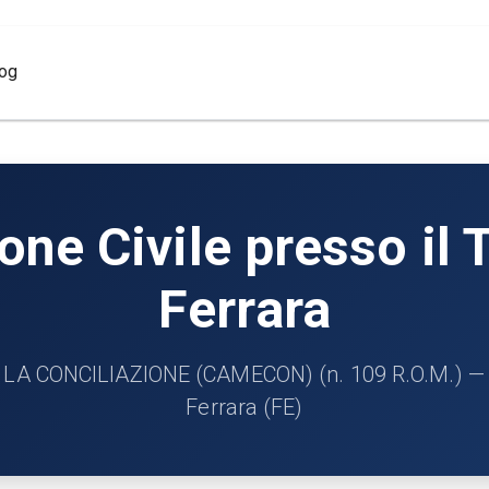
log
ne Civile presso il T
Ferrara
 CONCILIAZIONE (CAMECON) (n. 109 R.O.M.) — Cir
Ferrara (FE)