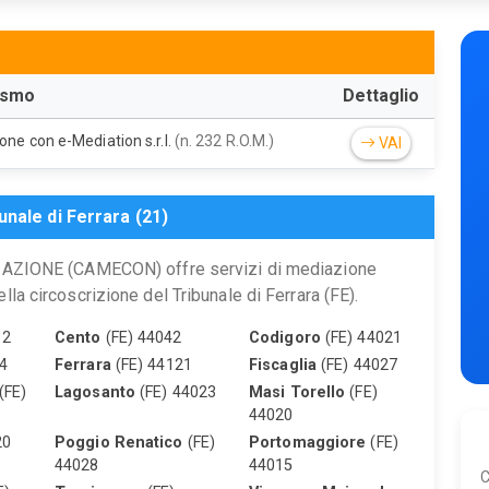
ismo
Dettaglio
one con e-Mediation s.r.l.
(n. 232 R.O.M.)
VAI
unale di Ferrara (21)
IONE (CAMECON) offre servizi di mediazione
lla circoscrizione del Tribunale di Ferrara (FE).
12
Cento
(FE) 44042
Codigoro
(FE) 44021
4
Ferrara
(FE) 44121
Fiscaglia
(FE) 44027
(FE)
Lagosanto
(FE) 44023
Masi Torello
(FE)
44020
20
Poggio Renatico
(FE)
Portomaggiore
(FE)
44028
44015
C