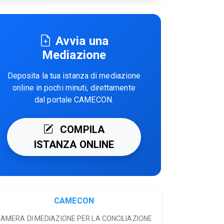
Avvia una
Mediazione
Deposita la tua istanza di mediazione
online in pochi minuti, direttamente
dal portale CAMECON.
COMPILA
ISTANZA ONLINE
CAMECON
AMERA DI MEDIAZIONE PER LA CONCILIAZIONE