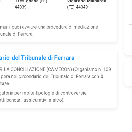
E)
Tresignana
(FE)
Vigarano Mainarda
44039
(FE) 44049
comuni, puoi avviare una procedura di mediazione
unale di Ferrara.
rio del Tribunale di Ferrara
LA CONCILIAZIONE (CAMECON) (Organismo n. 109
opera nel circondario del Tribunale di Ferrara con
0
ta/e
.
atoria per molte tipologie di controversie
tti bancari, assicurativi e altro).