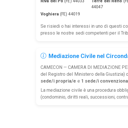
Riva del Po
(FE) 44033
Terre del Reno
(F
44047
Voghiera
(FE) 44019
Se risiedi o hai interessi in uno di questi 
presso le nostre sedi competenti per il Trib
Mediazione Civile nel Circonda
CAMECON — CAMERA DI MEDIAZIONE PER 
del Registro del Ministero della Giustizia) 
sede/i propria/e
e
1 sede/i convenziona
La mediazione civile è una procedura obblig
(condominio, diritti reali, successioni, contra