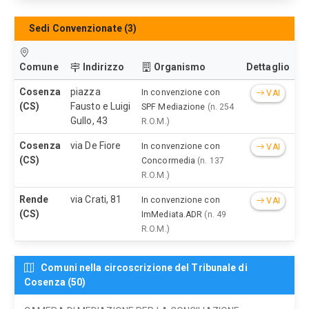
Sedi Convenzionate (3)
Comune
Indirizzo
Organismo
Dettaglio
Cosenza
piazza
In convenzione con
VAI
(CS)
Fausto e Luigi
SPF Mediazione
(n. 254
Gullo, 43
R.O.M.)
Cosenza
via De Fiore
In convenzione con
VAI
(CS)
Concormedia
(n. 137
R.O.M.)
Rende
via Crati, 81
In convenzione con
VAI
(CS)
ImMediata.ADR
(n. 49
R.O.M.)
Comuni nella circoscrizione del Tribunale di
Cosenza (50)