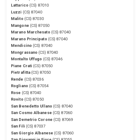
Lattarico
(CS) 87010
Luzzi
(CS) 87040
Malito
(CS) 87030
Mangone
(CS) 87050
Marano Marchesato
(CS) 87040
Marano Principato
(CS) 87040
Mendicino
(CS) 87040
Mongrassano
(CS) 87040
Montalto Uffugo
(CS) 87046
Piane Crati
(CS) 87050
Pietrafitta
(CS) 87050
Rende
(CS) 87036
Rogliano
(CS) 87054
Rose
(CS) 87040
Rovito
(CS) 87050
San Benedetto Ullano
(CS) 87040
San Cosmo Albanese
(CS) 87060
San Demetrio Corone
(CS) 87069
San Fili
(CS) 87037
San Giorgio Albanese
(CS) 87060
San Giovanni in Fiore
(CS) 87055