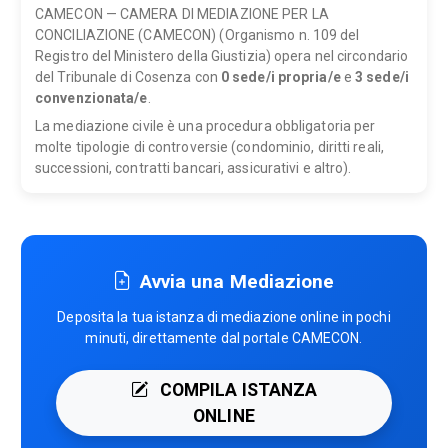
CAMECON — CAMERA DI MEDIAZIONE PER LA
CONCILIAZIONE (CAMECON) (Organismo n. 109 del
Registro del Ministero della Giustizia) opera nel circondario
del Tribunale di Cosenza con
0 sede/i propria/e
e
3 sede/i
convenzionata/e
.
La mediazione civile è una procedura obbligatoria per
molte tipologie di controversie (condominio, diritti reali,
successioni, contratti bancari, assicurativi e altro).
Avvia una Mediazione
Deposita la tua istanza di mediazione online in pochi
minuti, direttamente dal portale CAMECON.
COMPILA ISTANZA
ONLINE