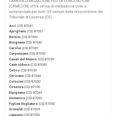
CAMERA DI MEDIAZIONE PER LA CONCILIAZIONE
(CAMECON) offre servizi di mediazione civile e
commerciale per tutti i 50 comuni della circoscrizione del
Tribunale di Cosenza (CS).
Acri
(CS) 87041
Aprigliano
(CS) 87051
Belsito
(CS) 87030
Bisignano
(CS) 87043
Carolei
(CS) 87030
Carpanzano
(CS) 87050
Casali del Manco
(CS) 87059
Castrolibero
(CS) 87040
Celico
(CS) 87053
Cerisano
(CS) 87044
Colosimi
(CS) 87050
Cosenza
(CS) 87100
Dipignano
(CS) 87045
Domanico
(CS) 87030
Figline Vegliaturo
(CS) 87050
Grimaldi
(CS) 87034
Lappano
(CS) 87050