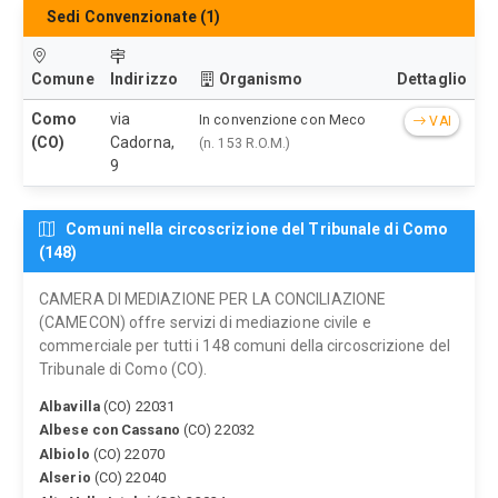
Sedi Convenzionate (1)
Comune
Indirizzo
Organismo
Dettaglio
Como
via
In convenzione con Meco
VAI
(CO)
Cadorna,
(n. 153 R.O.M.)
9
Comuni nella circoscrizione del Tribunale di Como
(148)
CAMERA DI MEDIAZIONE PER LA CONCILIAZIONE
(CAMECON) offre servizi di mediazione civile e
commerciale per tutti i 148 comuni della circoscrizione del
Tribunale di Como (CO).
Albavilla
(CO) 22031
Albese con Cassano
(CO) 22032
Albiolo
(CO) 22070
Alserio
(CO) 22040