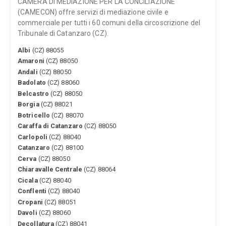
CAMERA DI MEDIAZIONE PER LA CONCILIAZIONE
(CAMECON) offre servizi di mediazione civile e
commerciale per tutti i 60 comuni della circoscrizione del
Tribunale di Catanzaro (CZ).
Albi
(CZ) 88055
Amaroni
(CZ) 88050
Andali
(CZ) 88050
Badolato
(CZ) 88060
Belcastro
(CZ) 88050
Borgia
(CZ) 88021
Botricello
(CZ) 88070
Caraffa di Catanzaro
(CZ) 88050
Carlopoli
(CZ) 88040
Catanzaro
(CZ) 88100
Cerva
(CZ) 88050
Chiaravalle Centrale
(CZ) 88064
Cicala
(CZ) 88040
Conflenti
(CZ) 88040
Cropani
(CZ) 88051
Davoli
(CZ) 88060
Decollatura
(CZ) 88041