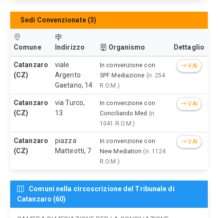
Sedi Convenzionate (3)
Comune
Indirizzo
Organismo
Dettaglio
Catanzaro
viale
In convenzione con
VAI
(CZ)
Argento
SPF Mediazione
(n. 254
Gaetano, 14
R.O.M.)
Catanzaro
via Turco,
In convenzione con
VAI
(CZ)
13
Conciliando Med
(n.
1041 R.O.M.)
Catanzaro
piazza
In convenzione con
VAI
(CZ)
Matteotti, 7
New Mediation
(n. 1124
R.O.M.)
Comuni nella circoscrizione del Tribunale di
Catanzaro (60)