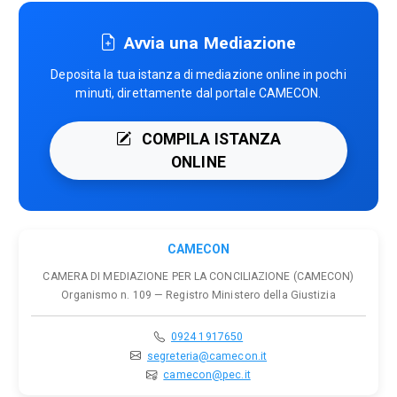
Avvia una Mediazione
Deposita la tua istanza di mediazione online in pochi
minuti, direttamente dal portale CAMECON.
COMPILA ISTANZA
ONLINE
CAMECON
CAMERA DI MEDIAZIONE PER LA CONCILIAZIONE (CAMECON)
Organismo n. 109 — Registro Ministero della Giustizia
0924 1917650
segreteria@camecon.it
camecon@pec.it