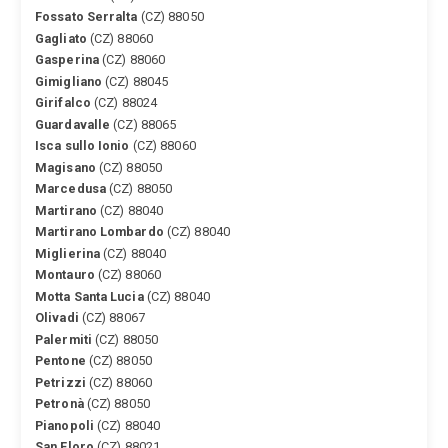
Fossato Serralta
(CZ) 88050
Gagliato
(CZ) 88060
Gasperina
(CZ) 88060
Gimigliano
(CZ) 88045
Girifalco
(CZ) 88024
Guardavalle
(CZ) 88065
Isca sullo Ionio
(CZ) 88060
Magisano
(CZ) 88050
Marcedusa
(CZ) 88050
Martirano
(CZ) 88040
Martirano Lombardo
(CZ) 88040
Miglierina
(CZ) 88040
Montauro
(CZ) 88060
Motta Santa Lucia
(CZ) 88040
Olivadi
(CZ) 88067
Palermiti
(CZ) 88050
Pentone
(CZ) 88050
Petrizzi
(CZ) 88060
Petronà
(CZ) 88050
Pianopoli
(CZ) 88040
San Floro
(CZ) 88021