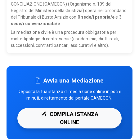
CONCILIAZIONE (CAMECON) (Organismo n. 109 del
Registro del Ministero della Giustizia) opera nel circondario
del Tribunale di Busto Arsizio con
0 sede/i propria/e
e
3
sede/i convenzionata/e
.
La mediazione civile è una procedura obbligatoria per
molte tipologie di controversie (condominio, diritti reali,
successioni, contratti bancari, assicurativi e altro).
Avvia una Mediazione
Deposita la tua istanza di mediazione online in pochi
minuti, direttamente dal portale CAMECON.
COMPILA ISTANZA
ONLINE