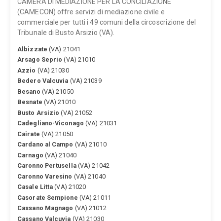
CAMERA DI MEDIAZIONE PER LA CONCILIAZIONE
(CAMECON) offre servizi di mediazione civile e
commerciale per tutti i 49 comuni della circoscrizione del
Tribunale di Busto Arsizio (VA).
Albizzate
(VA) 21041
Arsago Seprio
(VA) 21010
Azzio
(VA) 21030
Bedero Valcuvia
(VA) 21039
Besano
(VA) 21050
Besnate
(VA) 21010
Busto Arsizio
(VA) 21052
Cadegliano-Viconago
(VA) 21031
Cairate
(VA) 21050
Cardano al Campo
(VA) 21010
Carnago
(VA) 21040
Caronno Pertusella
(VA) 21042
Caronno Varesino
(VA) 21040
Casale Litta
(VA) 21020
Casorate Sempione
(VA) 21011
Cassano Magnago
(VA) 21012
Cassano Valcuvia
(VA) 21030