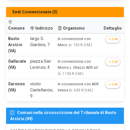
Sedi Convenzionate (3)
Comune
Indirizzo
Organismo
Dettaglio
Busto
largo G.
In convenzione con
VAI
Arsizio
Giardino, 7
Meco
(n. 153 R.O.M.)
(VA)
Gallarate
piazza San
In convenzione con
VAI
(VA)
Lorenzo, 4
Morris L. Ghezzi ADR srl
(n. 1130 R.O.M.)
Saronno
vicolo
In convenzione con ADR
VAI
(VA)
Castellaccio,
Intesa
(n. 635 R.O.M.)
9
Comuni nella circoscrizione del Tribunale di Busto
Arsizio (49)