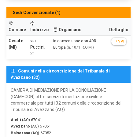
Sedi Convenzionate (1)
Comune
Indirizzo
Organismo
Dettaglio
Cesate
via
In convenzione con ADR
VAI
(MI)
Puccini,
Europa
(n. 1071 R.O.M.)
21
Comuni nella circoscrizione del Tribunale di
Avezzano (32)
CAMERA DI MEDIAZIONE PER LA CONCILIAZIONE
(CAMECON) offre servizi di mediazione civile e
commerciale per tutti i 32 comuni della circoscrizione del
Tribunale di Avezzano (AQ).
Aielli
(AQ) 67041
Avezzano
(AQ) 67051
Balsorano
(AQ) 67052