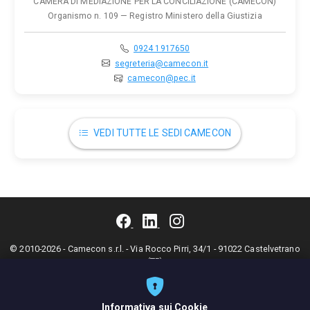
CAMERA DI MEDIAZIONE PER LA CONCILIAZIONE (CAMECON)
Organismo n. 109 — Registro Ministero della Giustizia
0924 1917650
segreteria@camecon.it
camecon@pec.it
VEDI TUTTE LE SEDI CAMECON
© 2010-2026 - Camecon s.r.l. - Via Rocco Pirri, 34/1 - 91022 Castelvetrano
(TP)
Codice fiscale: 90017090813 - P.IVA: 02392910812 - Cod. Destinatario:
KRRH6B9 - Tel. 0924 1917650 - Fax 0924 1916950 - Email:
segreteria@camecon.it
- PEC:
camecon@pec.it
Informativa sui Cookie