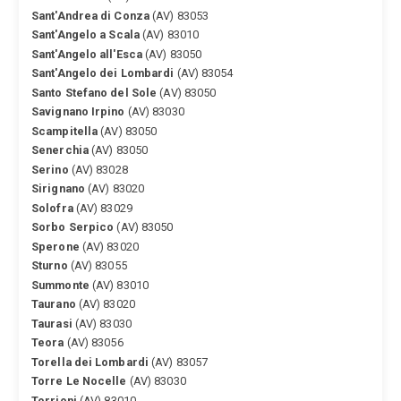
Sant'Andrea di Conza
(AV) 83053
Sant'Angelo a Scala
(AV) 83010
Sant'Angelo all'Esca
(AV) 83050
Sant'Angelo dei Lombardi
(AV) 83054
Santo Stefano del Sole
(AV) 83050
Savignano Irpino
(AV) 83030
Scampitella
(AV) 83050
Senerchia
(AV) 83050
Serino
(AV) 83028
Sirignano
(AV) 83020
Solofra
(AV) 83029
Sorbo Serpico
(AV) 83050
Sperone
(AV) 83020
Sturno
(AV) 83055
Summonte
(AV) 83010
Taurano
(AV) 83020
Taurasi
(AV) 83030
Teora
(AV) 83056
Torella dei Lombardi
(AV) 83057
Torre Le Nocelle
(AV) 83030
Torrioni
(AV) 83010