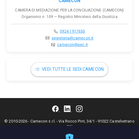
CAMECON
CAMERA DI MEDIAZIONE PER LA CONCILIAZIONE (CAMECON)
Organismo n. 109 — Registro Ministero della Giustizia
0924 1917650
segreteria@camecon.it
camecon@pec.it
VEDI TUTTE LE SEDI CAMECON
© 2010-2026 - Camecon s.r.l. - Via Rocco Pirri, 34/1 - 91022 Castelvetrano
(TP)
Codice fiscale: 90017090813 - P.IVA: 02392910812 - Cod. Destinatario:
KRRH6B9 - Tel. 0924 1917650 - Fax 0924 1916950 - Email: