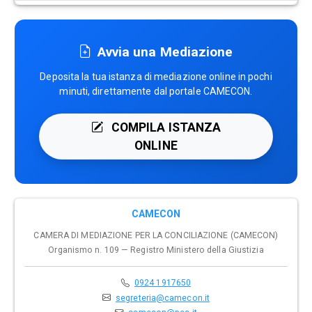
Avvia una Mediazione
Deposita la tua istanza di mediazione online in pochi
minuti, direttamente dal portale CAMECON.
COMPILA ISTANZA
ONLINE
CAMECON
CAMERA DI MEDIAZIONE PER LA CONCILIAZIONE (CAMECON)
Organismo n. 109 — Registro Ministero della Giustizia
0924 1917650
segreteria@camecon.it