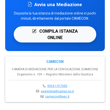
Avvia una Mediazione
Deposita la tua istanza di mediazione online in pochi
minuti, direttamente dal portale CAMECON.
COMPILA ISTANZA
ONLINE
CAMECON
CAMERA DI MEDIAZIONE PER LA CONCILIAZIONE (CAMECON)
Organismo n. 109 — Registro Ministero della Giustizia
0924 1917650
segreteria@camecon.it
camecon@pec.it